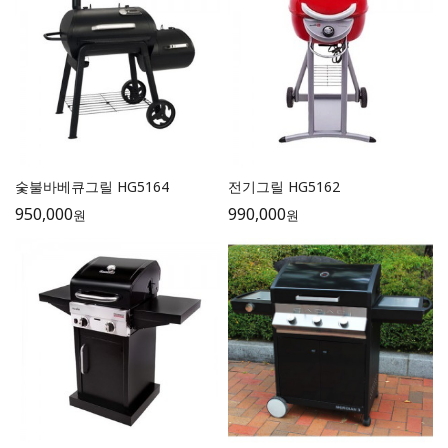
숯불바베큐그릴 HG5164
전기그릴 HG5162
950,000
990,000
원
원