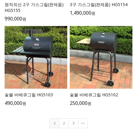
원적외선 2구 가스그릴(완제품)
3구 가스그릴(완제품) HG5154
HG5155
1,490,000
원
990,000
원
숯불 바베큐그릴 HG5103
숯불 바베큐그릴 HG5102
490,000
250,000
원
원
1
2
3
>>