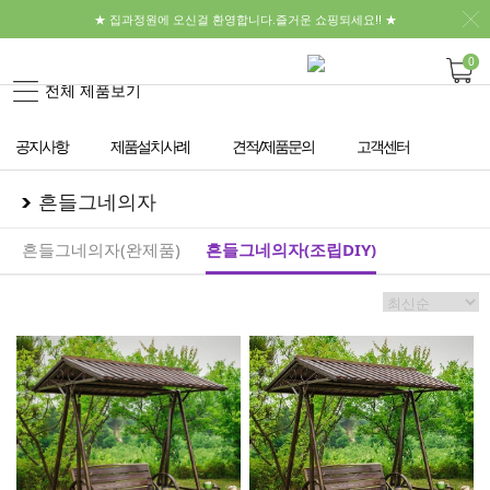
★ 집과정원에 오신걸 환영합니다.즐거운 쇼핑되세요!! ★
0
전체 제품보기
공지사항
제품설치사례
견적/제품문의
고객센터
흔들그네의자
흔들그네의자(완제품)
흔들그네의자(조립DIY)