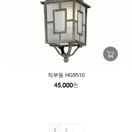
직부등 HG9510
45,000
원
1
2