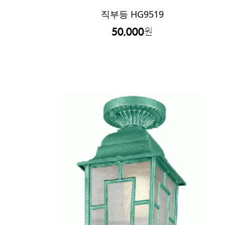
직부등 HG9519
50,000
원