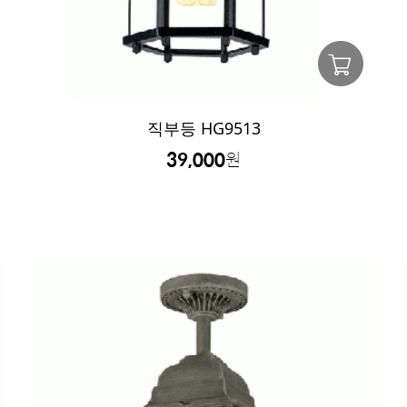
직부등 HG9513
39,000
원