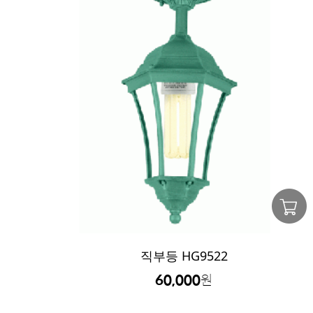
직부등 HG9522
60,000
원