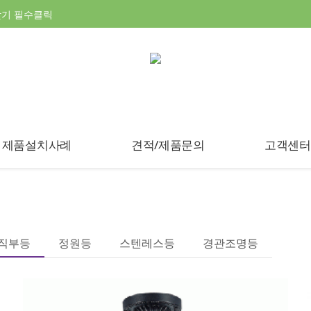
찾기 필수클릭
제품설치사례
견적/제품문의
고객센터
직부등
정원등
스텐레스등
경관조명등