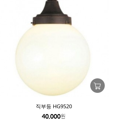
직부등 HG9520
40,000
원