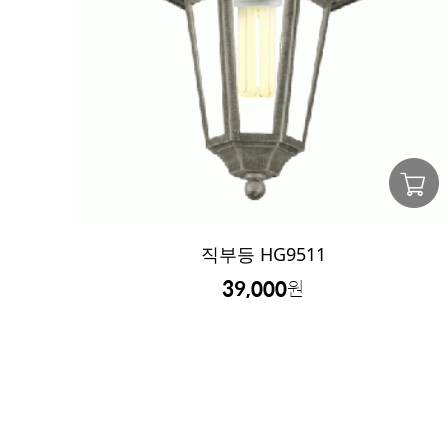
직부등 HG9511
39,000
원