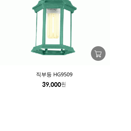
직부등 HG9509
39,000
원