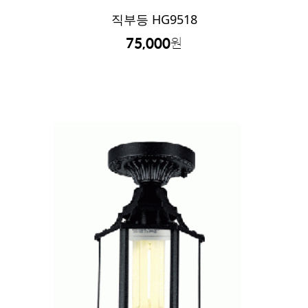
직부등 HG9518
75,000
원