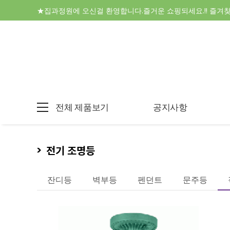
★집과정원에 오신걸 환영합니다.즐거운 쇼핑되세요.!! 즐겨
전체 제품보기
공지사항
전기 조명등
잔디등
벽부등
펜던트
문주등