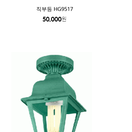
직부등 HG9517
50,000
원