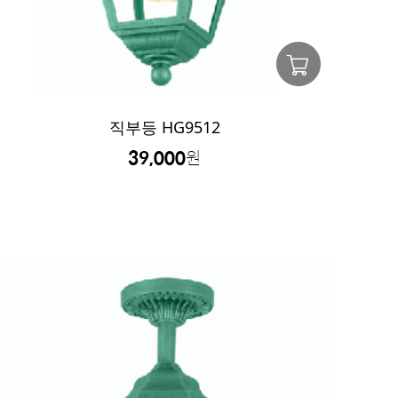
직부등 HG9512
39,000
원