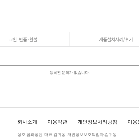
교환·반품·환불
제품설치사례/후기
등록된 문의가 없습니다.
회사소개
이용약관
개인정보처리방침
이용
상호:집과정원 대표:김귀동 개인정보보호책임자:김귀동