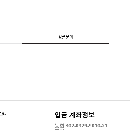
상품문의
입금 계좌정보
안내
농협 302-0329-9010-21