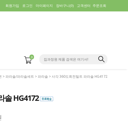
회원가입
로그인
마이페이지
장바구니(
0
)
고객센터
주문조회
0
면
>
파라솔/파라솔세트
>
파라솔
> 사각 360도회전틸트 파라솔 HG4172
솔 HG4172
원