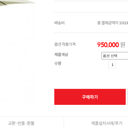
배송비
총 결제금액이 100,
950,000
원
옵션 적용가격
제품색상
수량
구매하기
교환·반품·환불
제품설치사례/후기