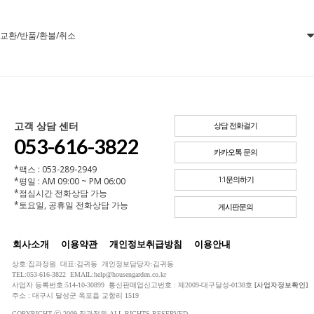
교환/반품/환불/취소
고객 상담 센터
상담 전화걸기
053-616-3822
카카오톡 문의
*팩스 : 053-289-2949
*평일 : AM 09:00 ~ PM 06:00
1:1문의하기
*점심시간 전화상담 가능
*토요일, 공휴일 전화상담 가능
게시판문의
회사소개
이용약관
개인정보취급방침
이용안내
상호:집과정원 대표:김귀동 개인정보담당자:김귀동
TEL:053-616-3822 EMAIL:help@housengarden.co.kr
사업자 등록번호:514-10-30899 통신판매업신고번호 : 제2009-대구달성-0138호
[사업자정보확인]
주소 : 대구시 달성군 옥포읍 교항리 1519
COPYRIGHT ⓒ 2009 집과정원 ALL RIGHTS RESERVED.