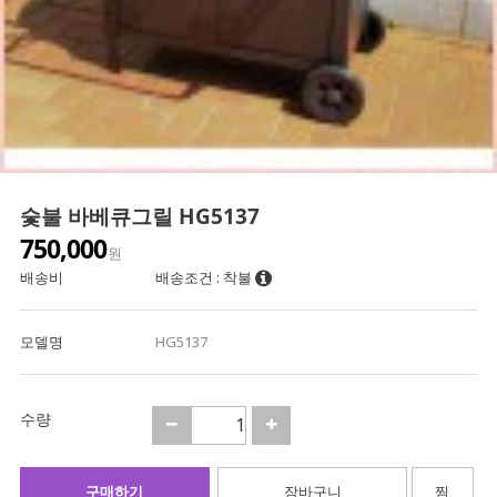
숯불 바베큐그릴 HG5137
750,000
원
배송비
배송조건 : 착불
모델명
HG5137
수량
구매하기
장바구니
찜