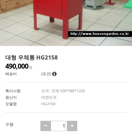
대형 우체통 HG2158
490,000
원
배송비
(조건)
특이사항
규격 : 전체 500*385*1220
원산지
대한민국
모델명
HG2158
수량