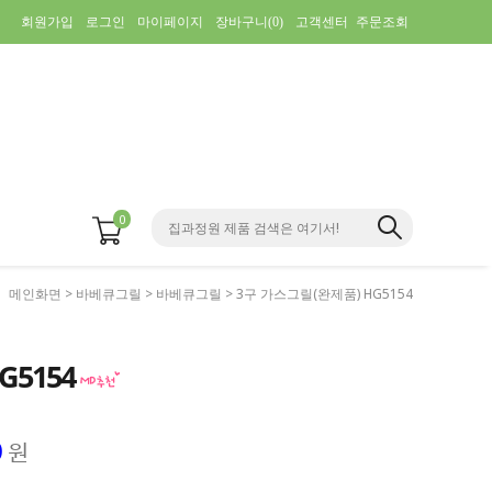
회원가입
로그인
마이페이지
장바구니(
0
)
고객센터
주문조회
0
메인화면
>
바베큐그릴
>
바베큐그릴
> 3구 가스그릴(완제품) HG5154
G5154
0
원